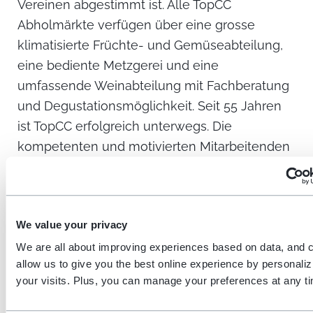
Vereinen abgestimmt ist. Alle TopCC
Abholmärkte verfügen über eine grosse
klimatisierte Früchte- und Gemüseabteilung,
eine bediente Metzgerei und eine
umfassende Weinabteilung mit Fachberatung
und Degustationsmöglichkeit. Seit 55 Jahren
ist TopCC erfolgreich unterwegs. Die
kompetenten und motivierten Mitarbeitenden
tragen einen wesentlichen Teil zum Erfolg bei.
Für den Einkauf wird eine Kundenkarte
benötigt, die unter
www.topcc.ch
kostenlos
We value your privacy
beantragt werden kann.
We are all about improving experiences based on data, and 
Das Unternehmen ist Teil SPAR Gruppe
allow us to give you the best online experience by personaliz
your visits. Plus, you can manage your preferences at any t
Schweiz – seit April 2016 ein
Tochterunternehmen der südafrikanischen